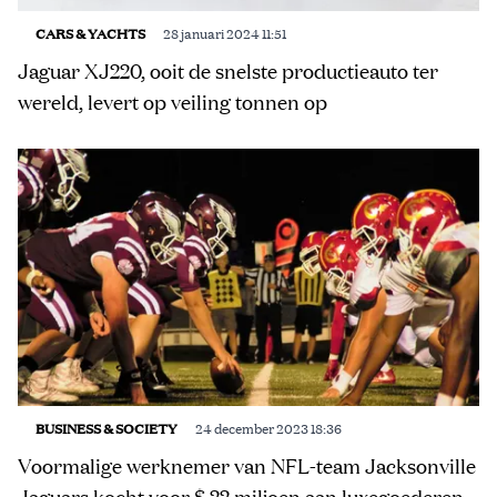
CARS & YACHTS
28 januari 2024 11:51
Jaguar XJ220, ooit de snelste productieauto ter
wereld, levert op veiling tonnen op
BUSINESS & SOCIETY
24 december 2023 18:36
Voormalige werknemer van NFL-team Jacksonville
Jaguars kocht voor $ 22 miljoen aan luxegoederen