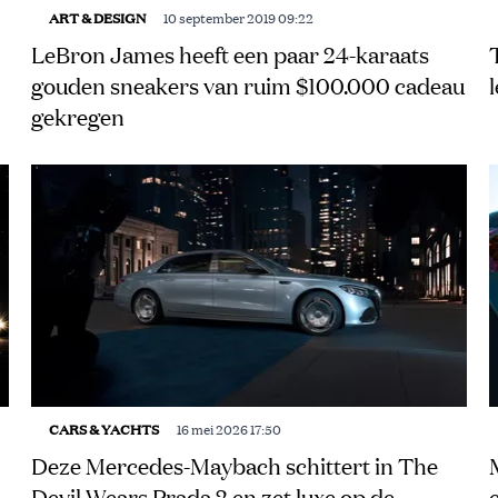
ART & DESIGN
10 september 2019 09:22
LeBron James heeft een paar 24-karaats
gouden sneakers van ruim $100.000 cadeau
gekregen
CARS & YACHTS
16 mei 2026 17:50
Deze Mercedes-Maybach schittert in The
Devil Wears Prada 2 en zet luxe op de