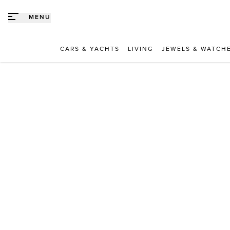
Direct naar content
MENU
CARS & YACHTS
LIVING
JEWELS & WATCH