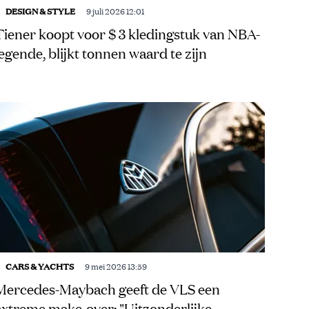
DESIGN & STYLE
9 juli 2026 12:01
Tiener koopt voor $ 3 kledingstuk van NBA-
legende, blijkt tonnen waard te zijn
CARS & YACHTS
9 mei 2026 13:59
Mercedes-Maybach geeft de VLS een
extreme make-over: "Uitzonderlijke