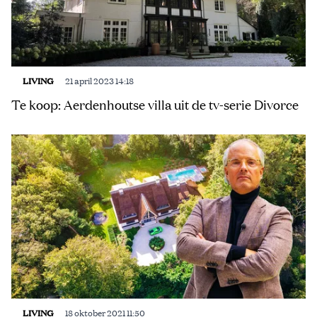
LIVING
21 april 2023 14:18
Te koop: Aerdenhoutse villa uit de tv-serie Divorce
LIVING
18 oktober 2021 11:50