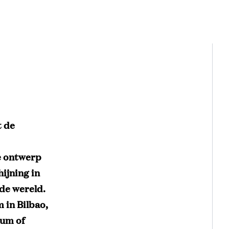
t de
e ontwerp
hijning in
 de wereld.
 in Bilbao,
eum of