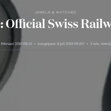
JEWELS & WATCHES
 Official Swiss Rail
 februari 2016 08:25
•
Aangepast:
6 juli 2019 09:20
<
•
2 min. leesti