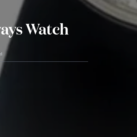
ways Watch
jd