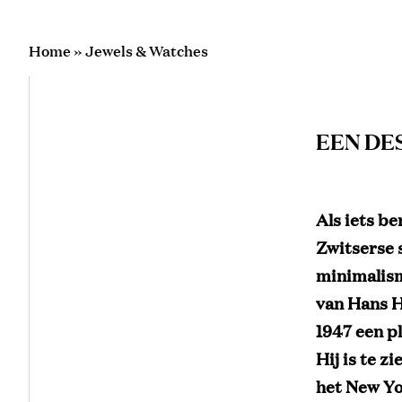
Home
»
Jewels & Watches
EEN DE
Als iets b
Zwitserse s
minimalism
van Hans Hi
1947 een p
Hij is te 
het New Yo