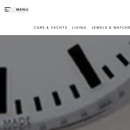
Direct naar content
MENU
CARS & YACHTS
LIVING
JEWELS & WATCH