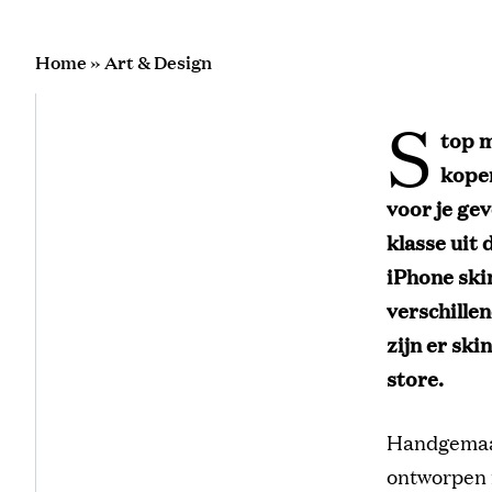
Home
»
Art & Design
S
top m
kopen
voor je ge
klasse uit
iPhone ski
verschille
zijn er sk
store.
Handgemaak
ontworpen m