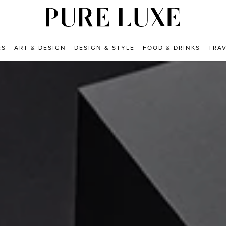
ES
ART & DESIGN
DESIGN & STYLE
FOOD & DRINKS
TRA