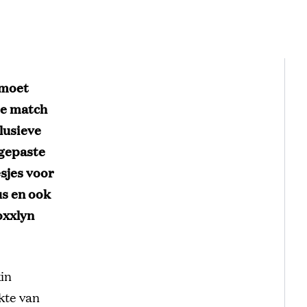
 moet
te match
lusieve
ngepaste
sjes voor
us en ook
oxxlyn
in
kte van