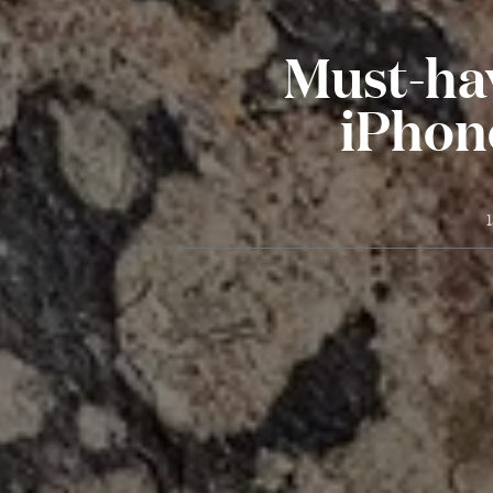
Must-hav
iPhon
1