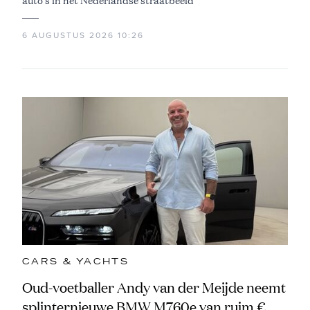
auto's in het Nederlandse straatbeeld
6 AUGUSTUS 2026 10:26
CARS & YACHTS
Oud-voetballer Andy van der Meijde neemt
splinternieuwe BMW M760e van ruim €