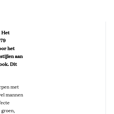
. Het
979
oor het
stijlen aan
ook. Dit
orpen met
owel mannen
fecte
s groen,