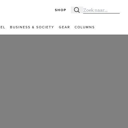
SHOP
Zoeken
Zoek naar:
VEL
BUSINESS & SOCIETY
GEAR
COLUMNS