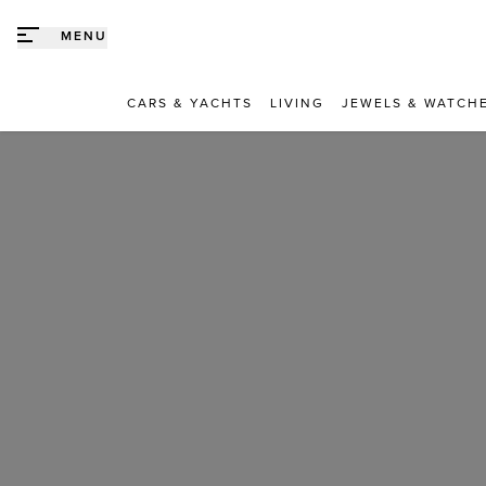
Direct naar content
MENU
CARS & YACHTS
LIVING
JEWELS & WATCH