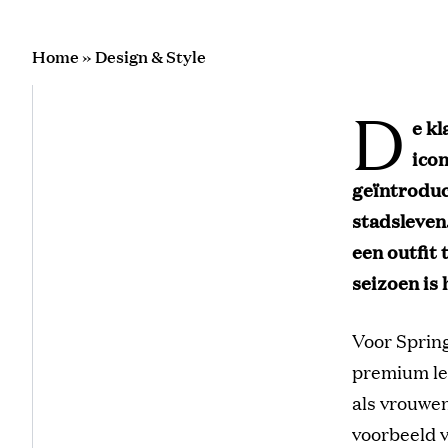
Home
»
Design & Style
D
e kl
ico
geïntroduc
stadsleven
een outfit 
seizoen is
Voor Sprin
premium le
als vrouwe
voorbeeld v