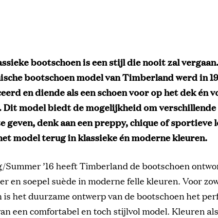
assieke bootschoen is een stijl die nooit zal vergaan
nische bootschoen model van Timberland werd in 1
eerd en diende als een schoen voor op het dek én v
. Dit model biedt de mogelijkheid om verschillende 
te geven, denk aan een preppy, chique of sportieve l
 het model terug in klassieke én moderne kleuren.
g/Summer ’16 heeft Timberland de bootschoen ontw
er en soepel suède in moderne felle kleuren. Voor z
n is het duurzame ontwerp van de bootschoen het per
an een comfortabel en toch stijlvol model. Kleuren al