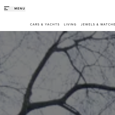
Direct naar content
MENU
CARS & YACHTS
LIVING
JEWELS & WATCH