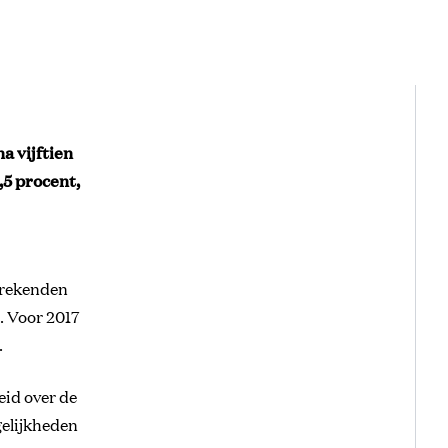
a vijftien
5,5 procent,
 rekenden
. Voor 2017
.
eid over de
gelijkheden