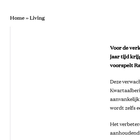
Home
»
Living
Voor de verko
jaar tijd kri
voorspelt R
Deze verwacht
Kwartaalber
aanvankelijk 
wordt zelfs e
Het verbeter
aanhoudend l