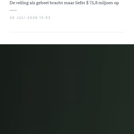
De veiling als geheel bracht maar liefst $ 75,8 miljoen op
26 JULI 2026 13:53