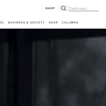
SHOP
Zoeken
Zoek naar:
VEL
BUSINESS & SOCIETY
GEAR
COLUMNS