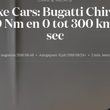
CARS & YACHTS
e Cars: Bugatti Chi
0 Nm en 0 tot 300 km/
sec
 augustus 2016 08:48
•
Aangepast:
6 juli 2019 09:24
<
•
2 min. leest