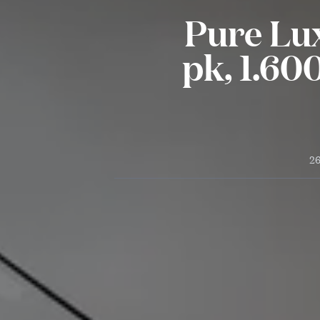
Pure Lux
pk, 1.60
26