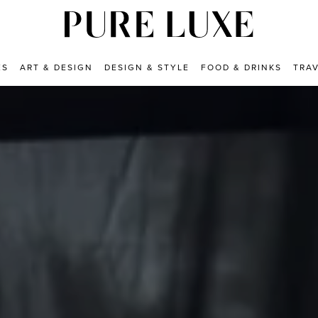
ES
ART & DESIGN
DESIGN & STYLE
FOOD & DRINKS
TRA