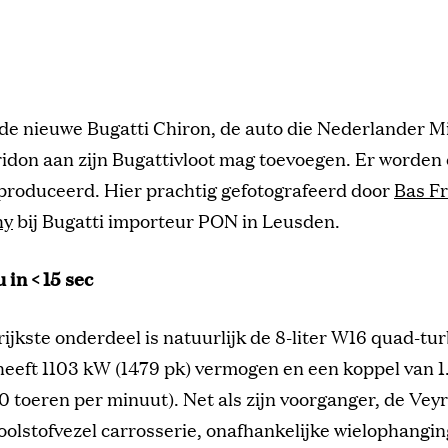
s de nieuwe Bugatti Chiron, de auto die Nederlander M
idon aan zijn Bugattivloot mag toevoegen. Er worden 
produceerd. Hier prachtig gefotografeerd door
Bas F
hy
bij Bugatti importeur PON in Leusden.
in < 15 sec
ijkste onderdeel is natuurlijk de 8-liter W16 quad-tu
heeft 1103 kW (1479 pk) vermogen en een koppel van 
0 toeren per minuut). Net als zijn voorganger, de Veyr
oolstofvezel carrosserie, onafhankelijke wielophang