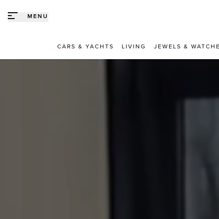
Direct naar content
MENU
CARS & YACHTS
LIVING
JEWELS & WATCH