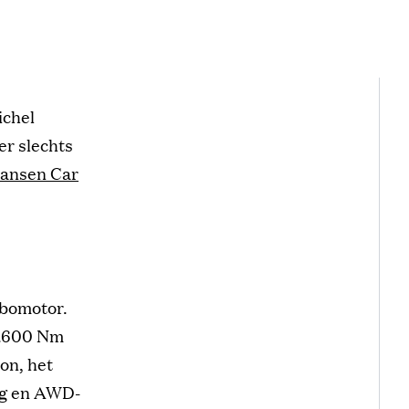
ichel
er slechts
ransen Car
rbomotor.
1.600 Nm
on, het
ing en AWD-