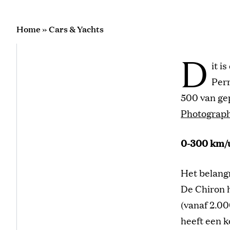
Home
»
Cars & Yachts
D
it i
Perr
500 van ge
Photograp
0-300 km/u 
Het belangr
De Chiron 
(vanaf 2.00
heeft een k