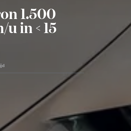
ron 1.500
u in < 15
ijd