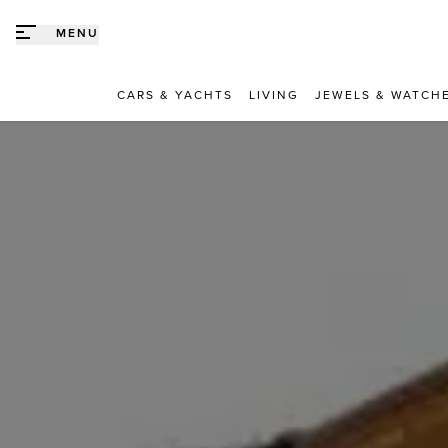
Direct naar content
MENU
CARS & YACHTS
LIVING
JEWELS & WATCH