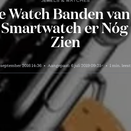
JEWELS & WATCHES
e Watch Banden va
 Smartwatch er Nóg 
Zien
 september 2016 14:36
•
Aangepast:
6 juli 2019 09:25
<
•
1 min. leest