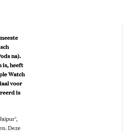
 meeste
isch
Pods na).
 is, heeft
ple Watch
iaal voor
reerd is
Jaipur’,
ien. Deze