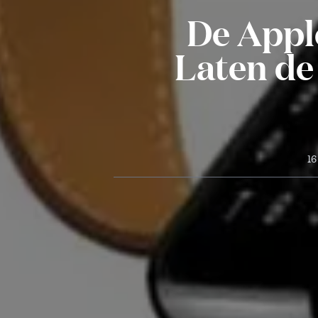
De Appl
Laten de
16