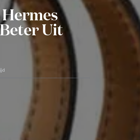
n Hermes
Beter Uit
ijd