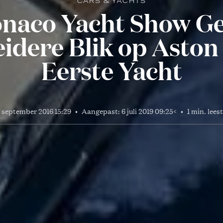
CARS & YACHTS
naco Yacht Show Ge
idere Blik op Aston
Eerste Yacht
 september 2016 15:29
•
Aangepast:
6 juli 2019 09:25
<
•
1 min. leest