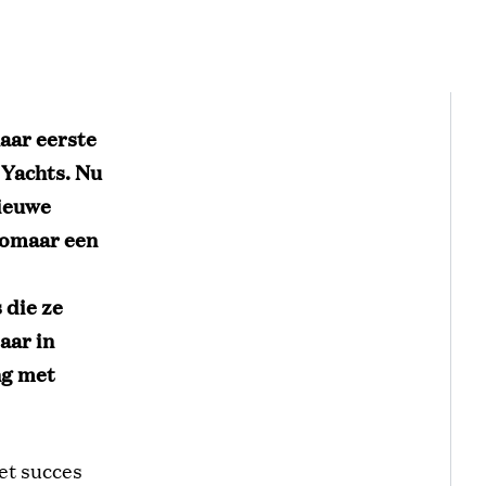
aar eerste
Yachts. Nu
nieuwe
zomaar een
 die ze
aar in
ng met
et succes