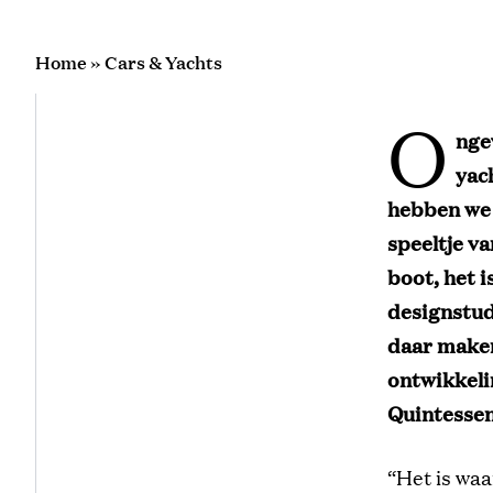
Home
»
Cars & Yachts
O
nge
yac
hebben we 
speeltje v
boot, het 
designstud
daar maken 
ontwikkeli
Quintessen
“Het is waa