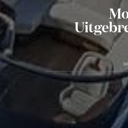
Mo
Uitgebre
30