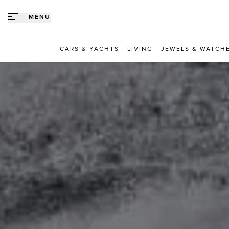
Direct naar content
MENU
CARS & YACHTS
LIVING
JEWELS & WATCH