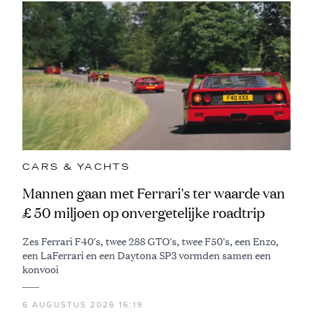
CARS & YACHTS
Mannen gaan met Ferrari's ter waarde van
£ 50 miljoen op onvergetelijke roadtrip
Zes Ferrari F40's, twee 288 GTO's, twee F50's, een Enzo,
een LaFerrari en een Daytona SP3 vormden samen een
konvooi
6 AUGUSTUS 2026 16:19