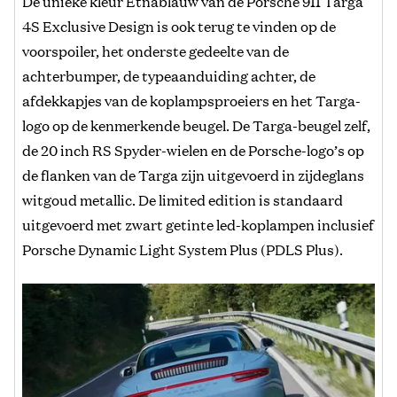
De unieke kleur Etnablauw van de Porsche 911 Targa
4S Exclusive Design is ook terug te vinden op de
voorspoiler, het onderste gedeelte van de
achterbumper, de typeaanduiding achter, de
afdekkapjes van de koplampsproeiers en het Targa-
logo op de kenmerkende beugel. De Targa-beugel zelf,
de 20 inch RS Spyder-wielen en de Porsche-logo’s op
de flanken van de Targa zijn uitgevoerd in zijdeglans
witgoud metallic. De limited edition is standaard
uitgevoerd met zwart getinte led-koplampen inclusief
Porsche Dynamic Light System Plus (PDLS Plus).