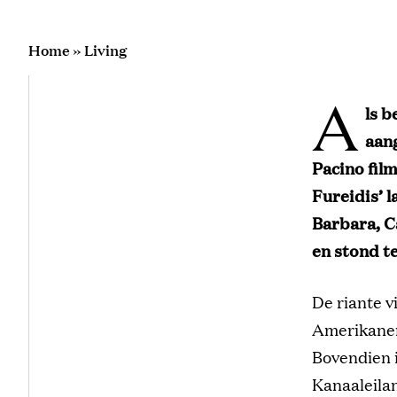
Home
»
Living
A
ls b
aan
Pacino film
Fureidis’ l
Barbara, C
en stond te
De riante v
Amerikanen
Bovendien i
Kanaaleila