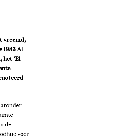
et vreemd,
e 1983 Al
 het ‘El
Santa
genoteerd
waaronder
uimte.
en de
oodhue voor