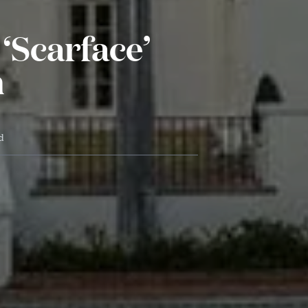
‘Scarface’
n
jd