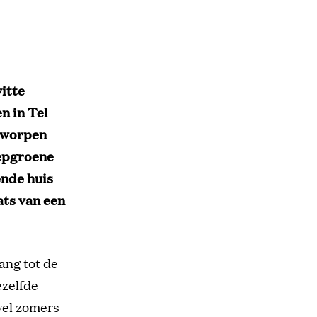
itte
n in Tel
ntworpen
iepgroene
nde huis
ats van een
ang tot de
ezelfde
owel zomers