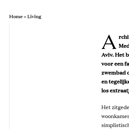
Home
»
Living
A
rchi
Med
Aviv. Het 
voor een f
zwembad d
en tegelijk
los extraatj
Het zitgede
woonkamer 
simplistisc