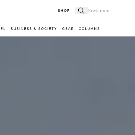
SHOP
Zoeken
Zoek naar:
VEL
BUSINESS & SOCIETY
GEAR
COLUMNS