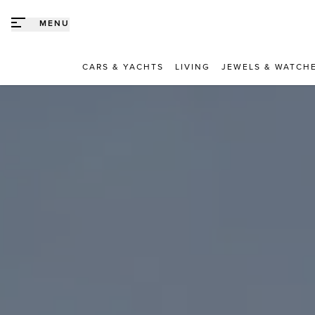
Direct naar content
MENU
CARS & YACHTS
LIVING
JEWELS & WATCH