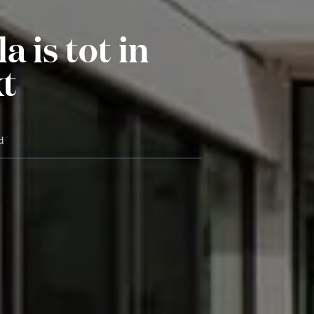
 is tot in
kt
d