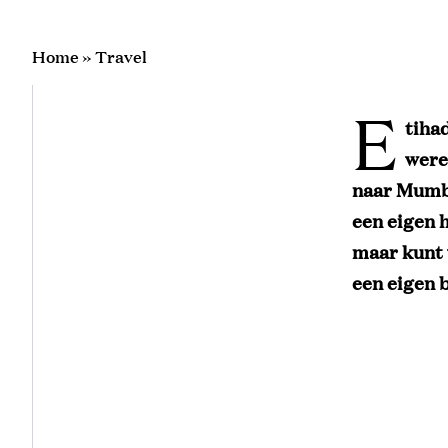
Home
»
Travel
E
tiha
were
naar Mumba
een eigen h
maar kunt 
een eigen 