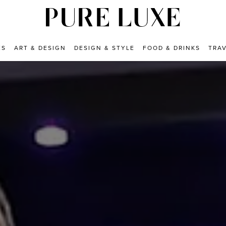
ES
ART & DESIGN
DESIGN & STYLE
FOOD & DRINKS
TRA