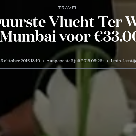
TRAVEL
uurste Vlucht Ter 
Mumbai voor €33.0
26 oktober 2016 13:10
•
Aangepast:
6 juli 2019 09:25
<
•
1 min. leesti