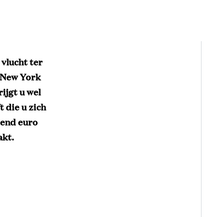
 vlucht ter
n New York
ijgt u wel
t die u zich
zend euro
akt.