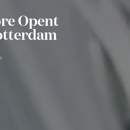
ore Opent
Rotterdam
d