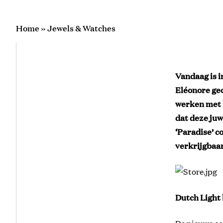
Home
»
Jewels & Watches
Vandaag is i
Eléonore ge
werken met l
dat deze juw
‘Paradise’ c
verkrijgbaar
Dutch Light 