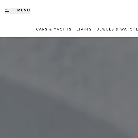
Direct naar content
MENU
CARS & YACHTS
LIVING
JEWELS & WATCH