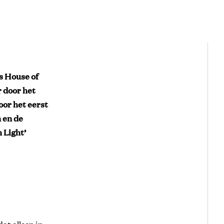
s House of
 door het
or het eerst
n en de
 Light’