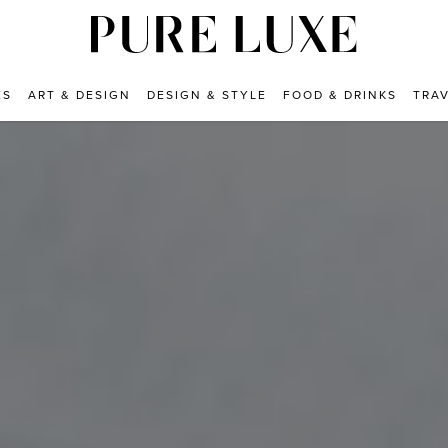
ES
ART & DESIGN
DESIGN & STYLE
FOOD & DRINKS
TRA