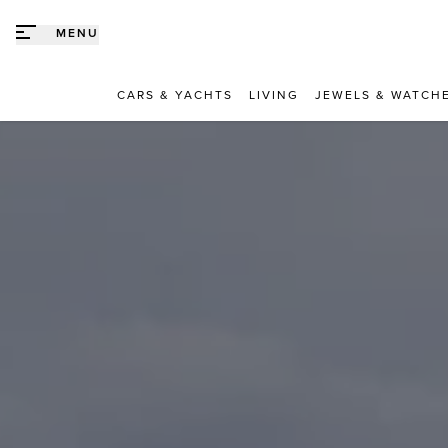
Direct naar content
MENU
CARS & YACHTS
LIVING
JEWELS & WATCH