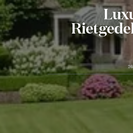
Lux
Rietgede
26