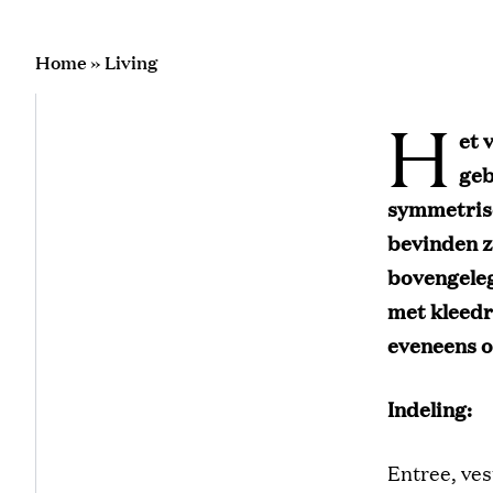
Home
»
Living
H
et 
geb
symmetrisc
bevinden z
bovengeleg
met kleedr
eveneens o
Indeling:
Entree, ves