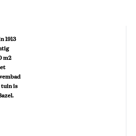
n 1913
htig
30 m2
et
nzwembad
tuin is
azel.