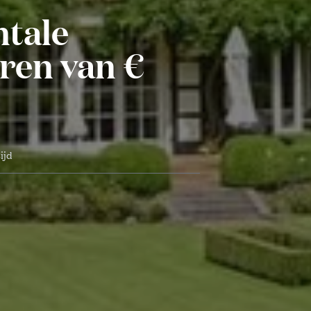
tale
ren van €
ijd