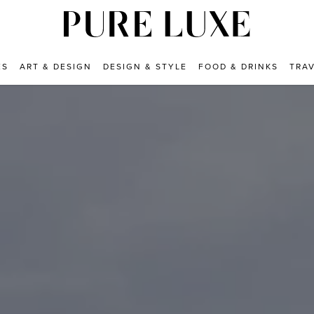
ES
ART & DESIGN
DESIGN & STYLE
FOOD & DRINKS
TRA