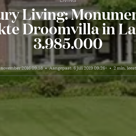
LIVING
ury Living: Monumen
kte Droomvilla in La
3.985.000
 november 2016 09:58
•
Aangepast:
6 juli 2019 09:26
<
•
2 min. leest