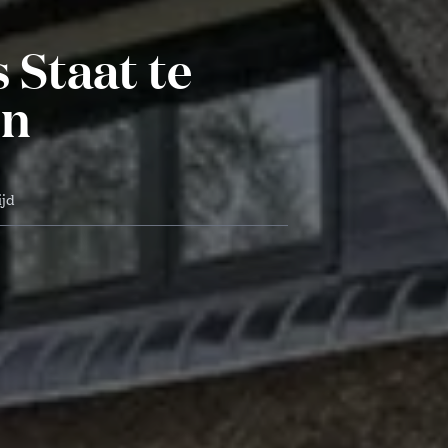
 Staat te
en
ijd