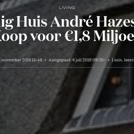
LIVING
g Huis André Hazes
oop voor €1,8 Miljo
 november 2016 15:48
•
Aangepast:
6 juli 2019 09:26
<
•
1 min. leest