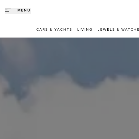
Direct naar content
MENU
CARS & YACHTS
LIVING
JEWELS & WATCH