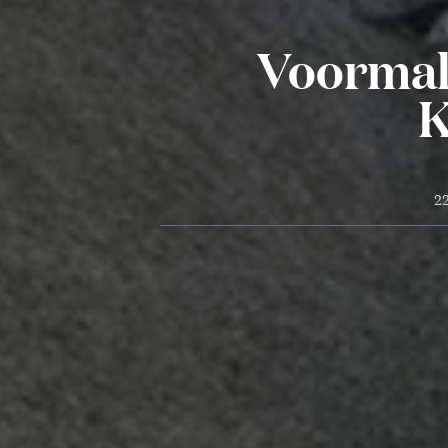
Voormali
K
22