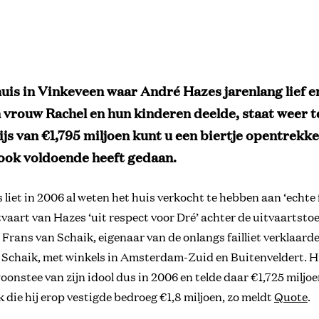
huis in Vinkeveen waar André Hazes jarenlang lief e
n vrouw Rachel en hun kinderen deelde, staat weer t
ijs van €1,795 miljoen kunt u een biertje opentrekk
ook voldoende heeft gedaan.
liet in 2006 al weten het huis verkocht te hebben aan ‘echte 
tvaart van Hazes ‘uit respect voor Dré’ achter de uitvaartsto
Frans van Schaik, eigenaar van de onlangs failliet verklaarde
 Schaik, met winkels in Amsterdam-Zuid en Buitenveldert. Hi
onstee van zijn idool dus in 2006 en telde daar €1,725 miljoe
 die hij erop vestigde bedroeg €1,8 miljoen, zo meldt
Quote
.