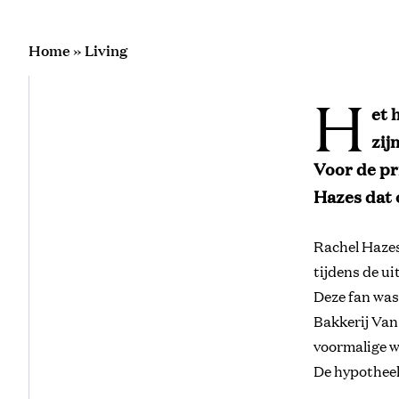
Home
»
Living
H
et 
zij
Voor de pr
Hazes dat 
Rachel Hazes 
tijdens de ui
Deze fan was 
Bakkerij Van
voormalige wo
De hypotheek