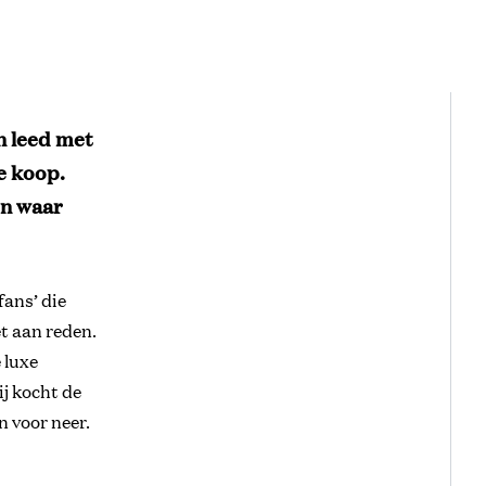
n leed met
e koop.
en waar
fans’ die
et aan reden.
 luxe
j kocht de
n voor neer.