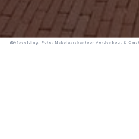
Afbeelding: Foto: Makelaarskantoor Aerdenhout & Oms