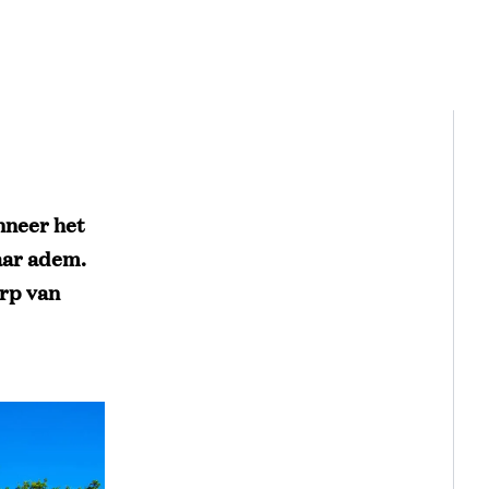
nneer het
aar adem.
erp van