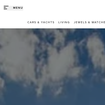
Direct naar content
MENU
CARS & YACHTS
LIVING
JEWELS & WATCH