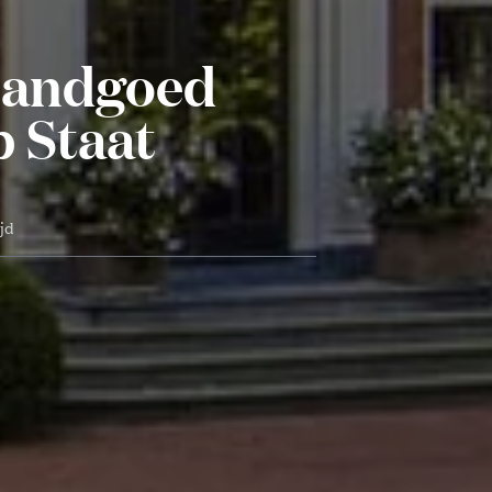
 Landgoed
p Staat
ijd