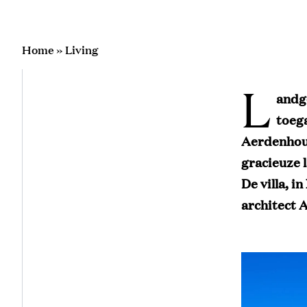
Home
»
Living
L
andg
toeg
Aerdenhout
gracieuze 
De villa, i
architect A