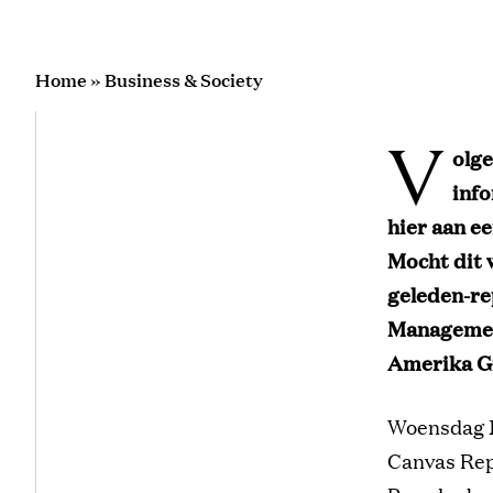
Home
»
Business & Society
V
olge
inf
hier aan e
Mocht dit 
geleden-re
Management
Amerika G
Woensdag 1
Canvas Rep