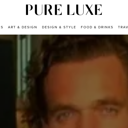
ES
ART & DESIGN
DESIGN & STYLE
FOOD & DRINKS
TRA