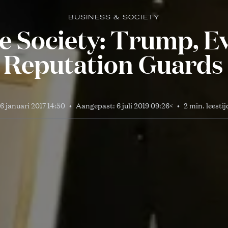
BUSINESS & SOCIETY
e Society: Trump, E
 Reputation Guards 
16 januari 2017 14:50
•
Aangepast:
6 juli 2019 09:26
<
•
2 min. leestij