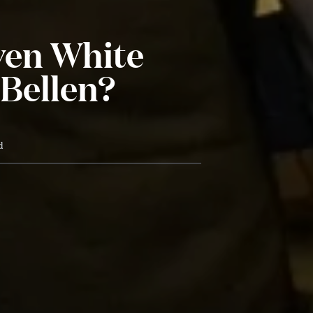
ven White
Bellen?
d