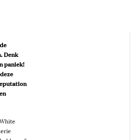
nde
a. Denk
n paniek!
 deze
Reputation
oen
 White
erie