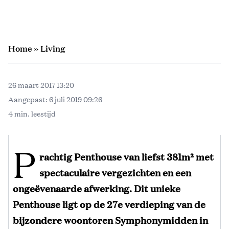
Home
»
Living
26 maart 2017 13:20
Aangepast:
6 juli 2019 09:26
4 min. leestijd
P
rachtig Penthouse van liefst 381m² met
spectaculaire vergezichten en een
ongeëvenaarde afwerking. Dit unieke
Penthouse ligt op de 27e verdieping van de
bijzondere woontoren Symphonymidden in