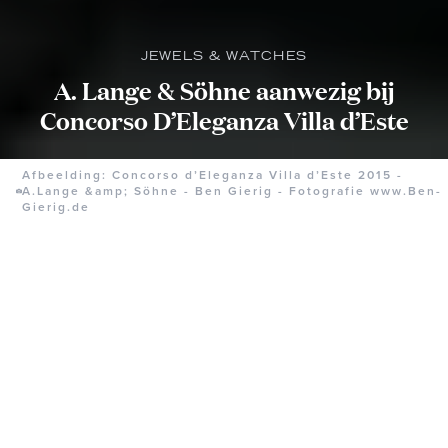
JEWELS & WATCHES
A. Lange & Söhne aanwezig bij
Concorso D’Eleganza Villa d’Este
Afbeelding: Concorso d’Eleganza Villa d’Este 2015 -
A.Lange &amp; Söhne - Ben Gierig - Fotografie www.Ben-
Gierig.de