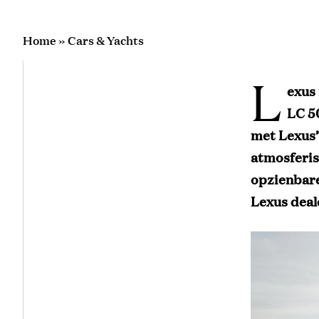
Home
»
Cars & Yachts
L
exus
LC 5
met Lexus’
atmosferis
opzienbare
Lexus deal