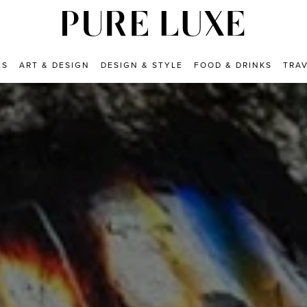
ES
ART & DESIGN
DESIGN & STYLE
FOOD & DRINKS
TRA