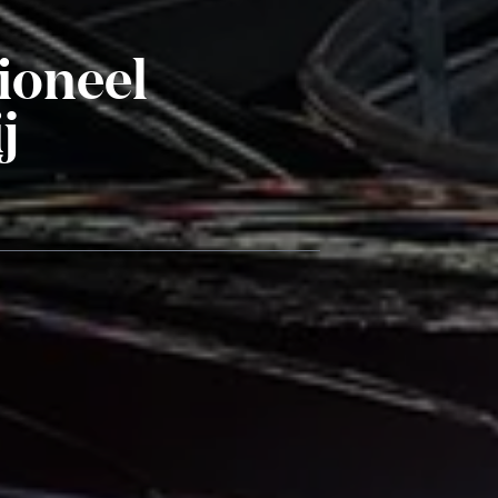
ioneel
j