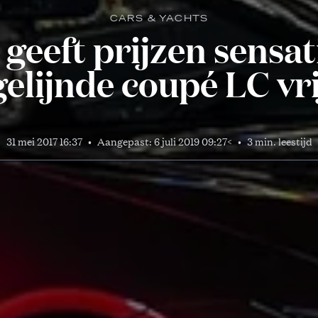
CARS & YACHTS
 geeft prijzen sensat
gelijnde coupé LC vri
31 mei 2017 16:37
•
Aangepast:
6 juli 2019 09:27
<
•
3 min. leestijd