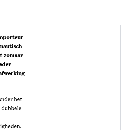
importeur
 nautisch
et zomaar
ieder
 afwerking
onder het
n dubbele
digheden.