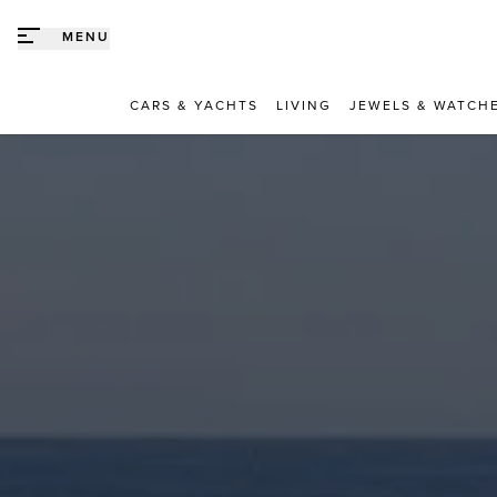
Direct naar content
MENU
CARS & YACHTS
LIVING
JEWELS & WATCH