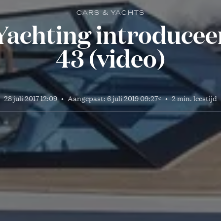
CARS & YACHTS
achting introducee
43 (video)
28 juli 2017 12:09
•
Aangepast:
6 juli 2019 09:27
<
•
2 min. leestijd