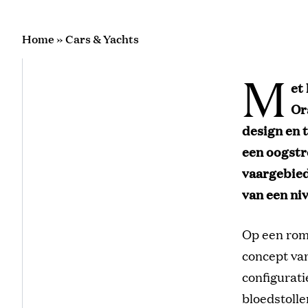
Home
»
Cars & Yachts
M
et
Or
design en 
een oogstre
vaargebied
van een ni
Op een rom
concept van
configurati
bloedstoll