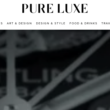
ES
ART & DESIGN
DESIGN & STYLE
FOOD & DRINKS
TRA