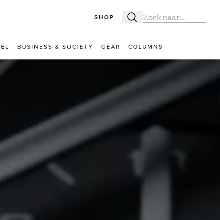
SHOP
Zoeken
Zoek naar:
VEL
BUSINESS & SOCIETY
GEAR
COLUMNS