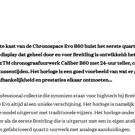
ste kast van de Chronospace Evo B60 huist het eerste qua
display dat geheel door en voor Breitling is ontwikkeld: he
TM chronograafuurwerk Caliber B60 met 24-uur teller, c
ussentijden. Het horloge is een goed voorbeeld van wat er
fhankelijkheid en prestaties elkaar ontmoeten…
fessional collectie die synoniem staat voor hightech bij Brei
vo altijd al een unieke verschijning. Het horloge is namelijk 
e model uitgerust met traditionele wijzers. Het horloge onder
r als de eerste Breitling die is uitgerust met een in eigen atel
n gefabriceerd quartz-uurwerk met analoge aanduidingen.