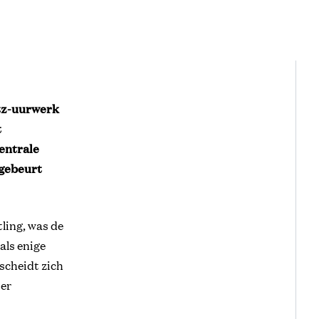
rtz-uurwerk
t
entrale
 gebeurt
tling, was de
als enige
scheidt zich
ier