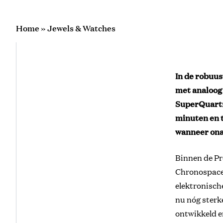
Home
»
Jewels & Watches
In de robuu
met analoog 
SuperQuartz
minuten en t
wanneer ona
Binnen de Pro
Chronospace E
elektronisch
nu nóg sterke
ontwikkeld e