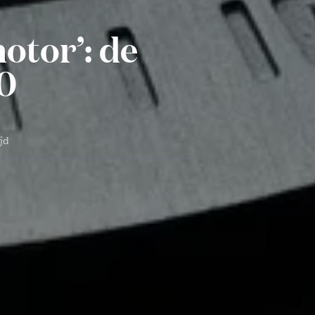
otor’: de
0
ijd