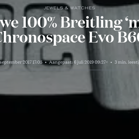
JEWELS & WATCHES
we 100% Breitling ‘m
Chronospace Evo B6
 september 2017 17:05
•
Aangepast:
6 juli 2019 09:27
<
•
3 min. leest