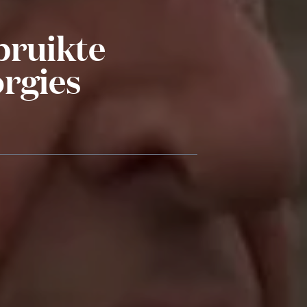
bruikte
orgies