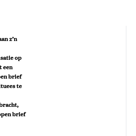
aan z’n
satie op
t een
en brief
ituees te
bracht,
open brief