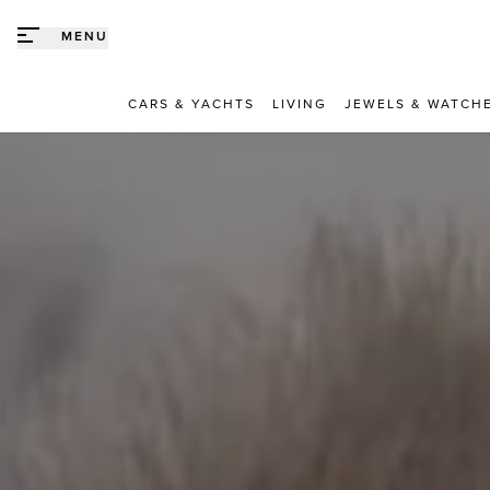
Direct naar content
MENU
CARS & YACHTS
LIVING
JEWELS & WATCH