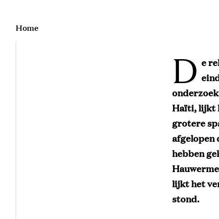
Home
D
e re
eind
onderzoek 
Haïti, lij
grotere sp
afgelopen 
hebben geh
Hauwermeir
lijkt het v
stond.