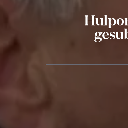
Hulpor
gesub