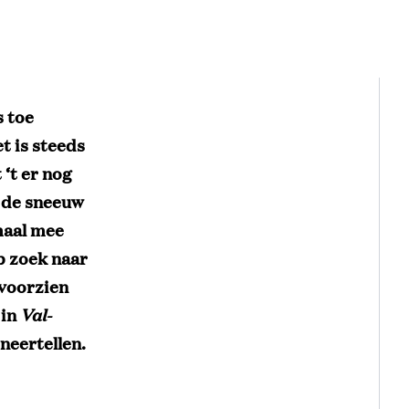
s toe
t is steeds
‘t er nog
n de sneeuw
maal mee
op zoek naar
 voorzien
 in
Val-
neertellen.