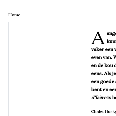
Home
A
ange
kunn
vaker een 
even van. 
en de kou 
eens. Als j
een goede 
bent en een
d’Isère
is 
Chalet Husky