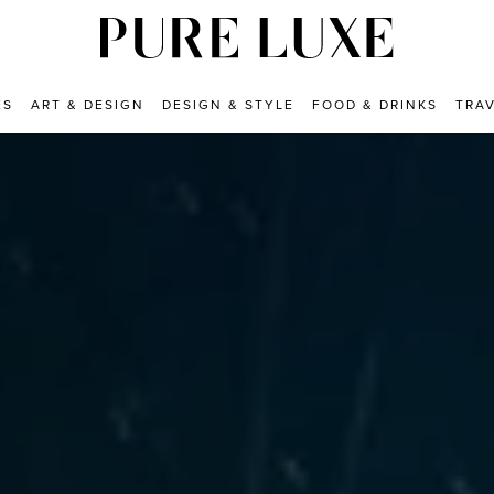
ES
ART & DESIGN
DESIGN & STYLE
FOOD & DRINKS
TRA