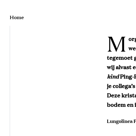
Home
M
or
we
tegemoet g
wij alvast 
kind
Ping-P
je collega’
Deze krista
bodem en i
Lungolinea P