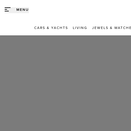
Direct naar content
MENU
CARS & YACHTS
LIVING
JEWELS & WATCH