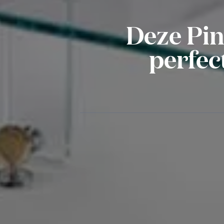
Deze Ping
perfec