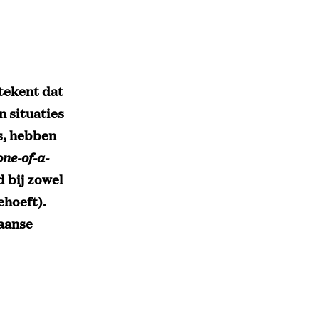
tekent dat
n situaties
s, hebben
one-of-a-
d bij zowel
ehoeft).
iaanse