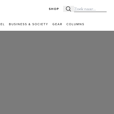
SHOP
Zoeken
Zoek naar:
VEL
BUSINESS & SOCIETY
GEAR
COLUMNS