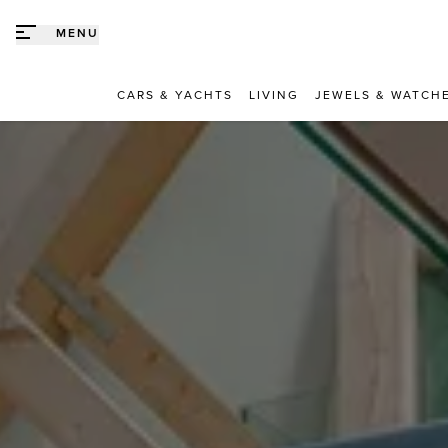
Direct naar content
MENU
CARS & YACHTS
LIVING
JEWELS & WATCH