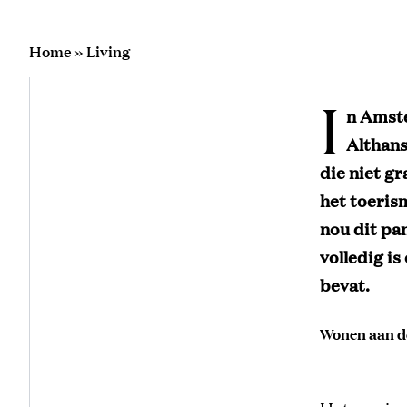
Home
»
Living
I
n Amste
Althans
die niet g
het toeris
nou dit pa
volledig i
bevat.
Wonen aan d