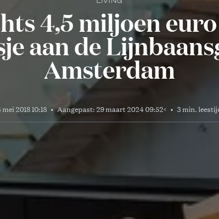
LIVING
hts 4,5 miljoen euro
isje aan de Lijnbaans
Amsterdam
5 mei 2018 10:18
•
Aangepast:
29 maart 2024 09:52
<
•
3 min. leestij