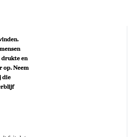
vinden.
g mensen
 drukte en
er op. Neem
 die
rblijf