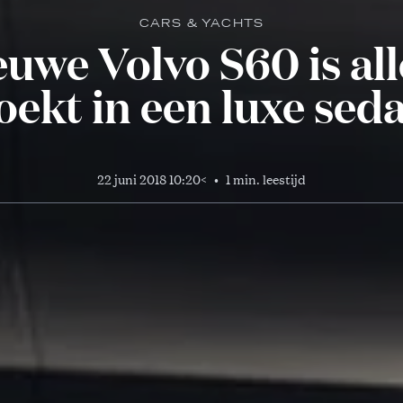
CARS & YACHTS
uwe Volvo S60 is all
oekt in een luxe sed
22 juni 2018 10:20
<
•
1 min. leestijd