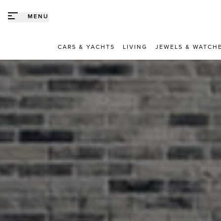
Direct naar content
MENU
CARS & YACHTS
LIVING
JEWELS & WATCH