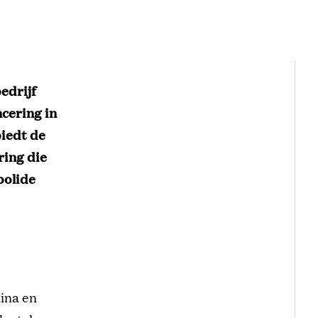
edrijf
ncering in
biedt de
ring die
bolide
lina en