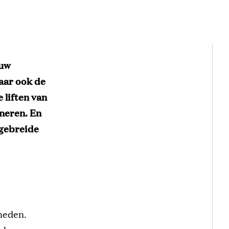
 uw
aar
ook de
e liften
van
neren. En
gebreid
e
heden.