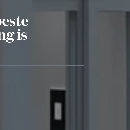
beste
ng is