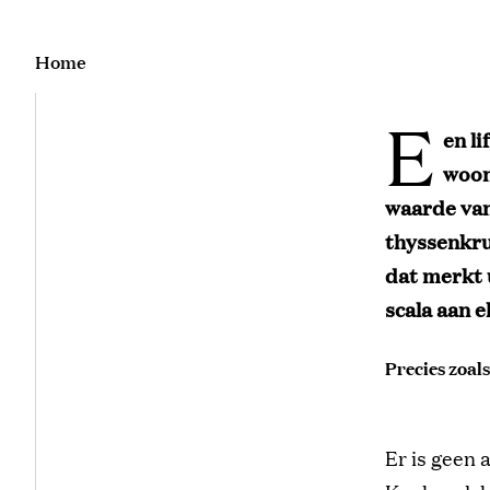
Home
E
en li
woon
waarde va
thyssenkr
dat merk
t
scala
aan e
Precies zoals
Er is geen 