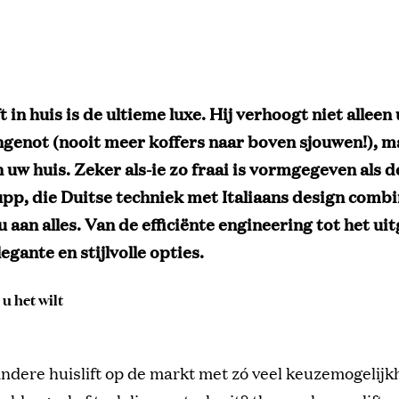
ft in huis is de ultieme luxe.
Hij
verho
ogt niet alleen
genot (nooit meer koffers naar boven sjouwen!)
, m
n
uw huis.
Zeker als-ie
zo fraai
is
vormgegeven als d
upp
,
die
Duitse techniek met Italiaans design combi
 u
aan alles. Van de
efficiënte
engineering
tot
het
uit
legante en stijlvolle opties
.
 u het wilt
andere huislift op de markt
met z
ó
veel
keuzemogelijk