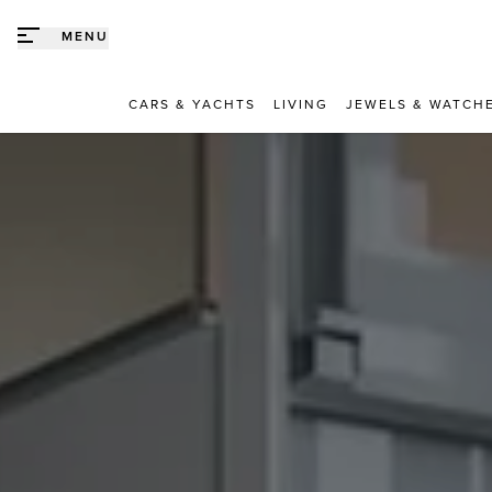
Direct naar content
MENU
CARS & YACHTS
LIVING
JEWELS & WATCH