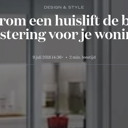
DESIGN & STYLE
om een huislift de 
stering voor je woni
9 juli 2018 14:36
<
•
2 min. leestijd