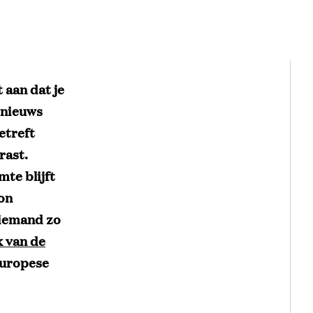
 aan dat je
 nieuws
etreft
rast.
te blijft
oon
l iemand zo
k van de
Europese