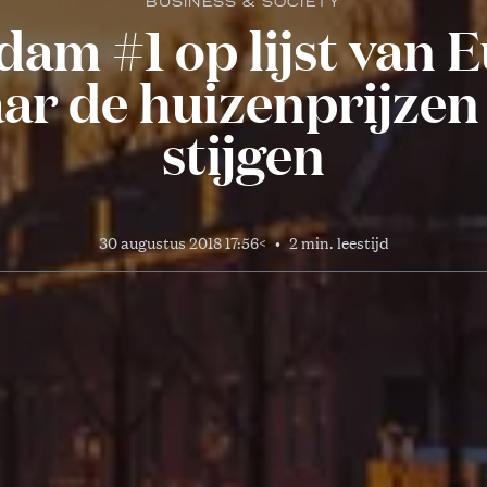
BUSINESS & SOCIETY
am #1 op lijst van 
ar de huizenprijzen 
stijgen
30 augustus 2018 17:56
<
•
2 min. leestijd