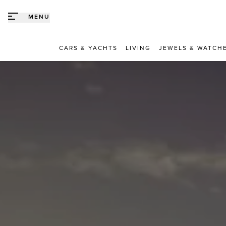
Direct naar content
MENU
CARS & YACHTS
LIVING
JEWELS & WATCH