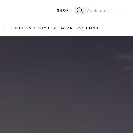
SHOP
Zoeken
Zoek naar:
VEL
BUSINESS & SOCIETY
GEAR
COLUMNS