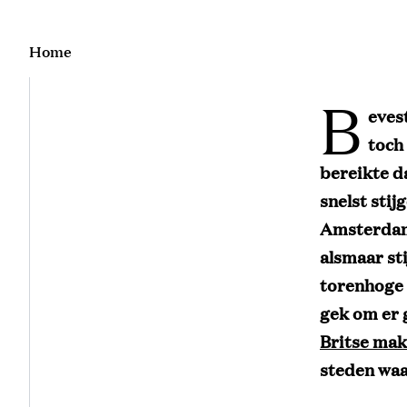
Home
B
evest
toch
bereikte d
snelst stij
Amsterdam 
alsmaar st
torenhoge p
gek om er g
Britse mak
steden waa