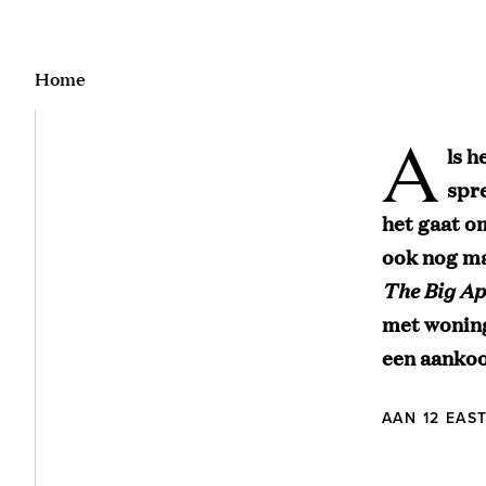
Home
A
ls 
spr
het gaat o
ook nog ma
The Big Ap
met woning
een aankoo
AAN 12 EAS