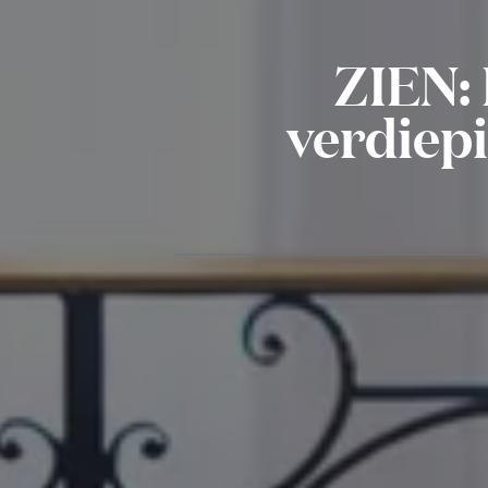
ZIEN: 
verdiep