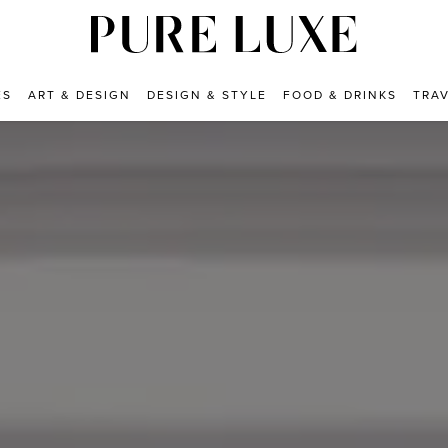
ES
ART & DESIGN
DESIGN & STYLE
FOOD & DRINKS
TRA