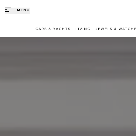
Direct naar content
MENU
CARS & YACHTS
LIVING
JEWELS & WATCH