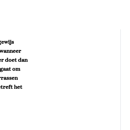
gewijs
 wanneer
er doet dan
 gaat om
rrassen
treft het