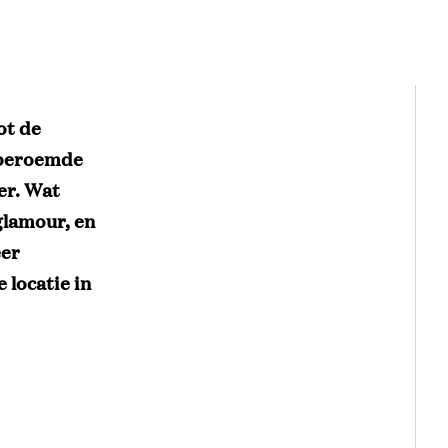
ot de
dberoemde
er. Wat
 glamour, en
eer
 locatie in