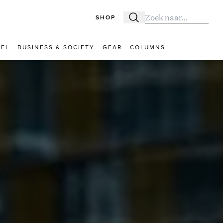
SHOP
Zoeken
Zoek naar:
VEL
BUSINESS & SOCIETY
GEAR
COLUMNS