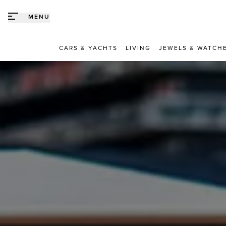
Direct naar content
MENU
CARS & YACHTS
LIVING
JEWELS & WATCH