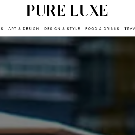
ES
ART & DESIGN
DESIGN & STYLE
FOOD & DRINKS
TRA