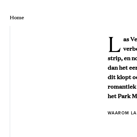
Home
L
as Ve
verb
strip, en 
dan het eer
dit klopt 
romantiek 
het Park 
WAAROM LA