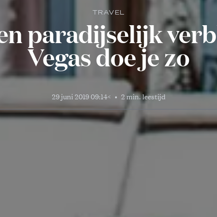
TRAVEL
 en paradijselijk verb
Vegas doe je zo
29 juni 2019 09:14
<
•
2 min. leestijd