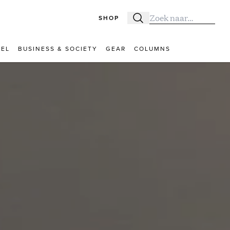
SHOP
Zoeken
Zoek naar:
VEL
BUSINESS & SOCIETY
GEAR
COLUMNS