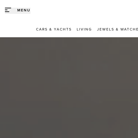
Direct naar content
MENU
CARS & YACHTS
LIVING
JEWELS & WATCH