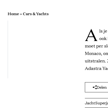
Home
»
Cars & Yachts
A
ls j
ook 
moet per sl
Monaco, om 
uitstralen
Adastra Yach
Delen
Jacht
Superj