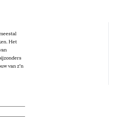
 meestal
ken. Het
 van
bijzonders
ouw van z’n