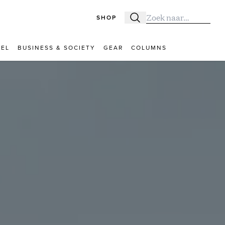
SHOP
Zoeken
Zoek naar:
VEL
BUSINESS & SOCIETY
GEAR
COLUMNS