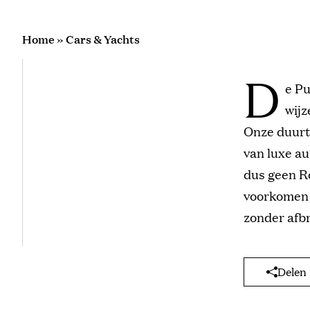
Home
»
Cars & Yachts
D
e Pu
wijz
Onze duurte
van luxe au
dus geen Ro
voorkomen i
zonder afbr
Delen