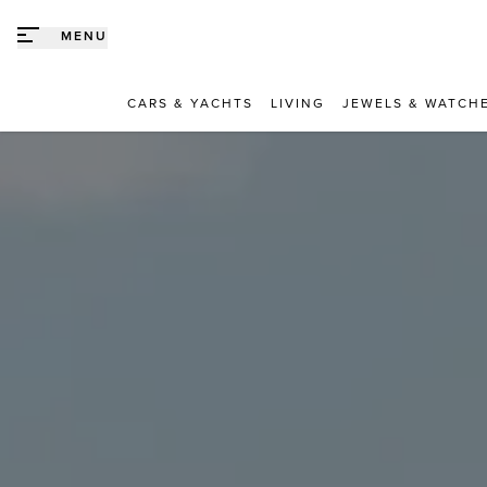
Direct naar content
MENU
CARS & YACHTS
LIVING
JEWELS & WATCH