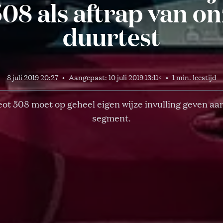
08 als aftrap van o
duurtest
8 juli 2019 20:27
•
Aangepast:
10 juli 2019 13:11
<
•
1 min. leestijd
ot 508 moet op geheel eigen wijze invulling geven aan
segment.