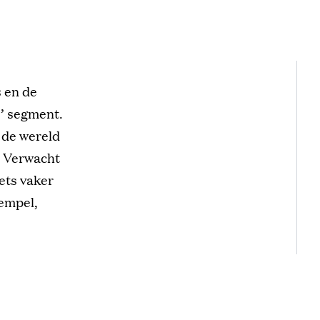
 en de
e’ segment.
n de wereld
. Verwacht
ets vaker
rempel,