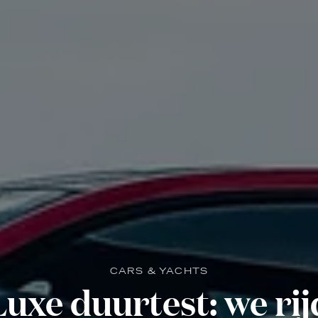
CARS & YACHTS
uxe duurtest: we ri