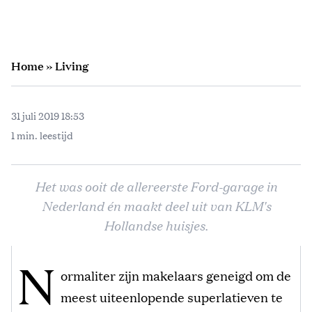
Home
»
Living
31 juli 2019 18:53
1 min. leestijd
Het was ooit de allereerste Ford-garage in
Nederland én maakt deel uit van KLM's
Hollandse huisjes.
N
ormaliter zijn makelaars geneigd om de
meest uiteenlopende superlatieven te