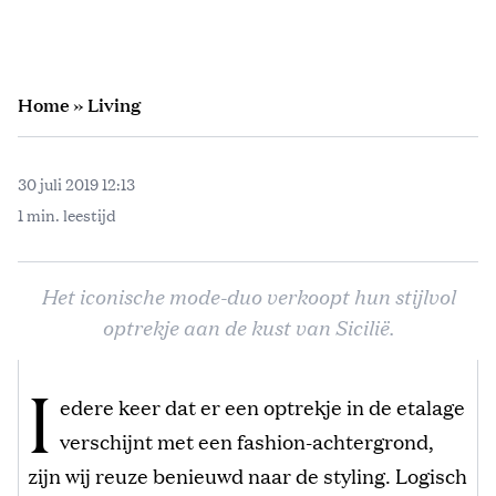
Home
»
Living
30 juli 2019 12:13
1 min. leestijd
Het iconische mode-duo verkoopt hun stijlvol
optrekje aan de kust van Sicilië.
I
edere keer dat er een optrekje in de etalage
verschijnt met een fashion-achtergrond,
zijn wij reuze benieuwd naar de styling. Logisch