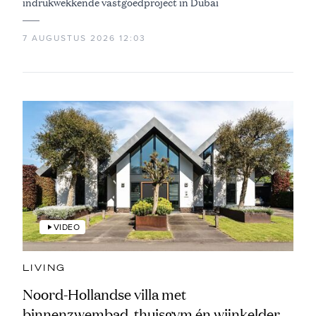
indrukwekkende vastgoedproject in Dubai
7 AUGUSTUS 2026 12:03
VIDEO
LIVING
Noord-Hollandse villa met
binnenzwembad, thuisgym én wijnkelder