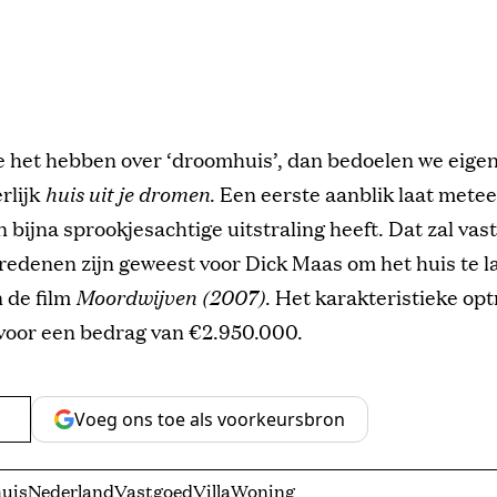
e het hebben over ‘droomhuis’, dan bedoelen we eigen
erlijk
huis uit je dromen
. Een eerste aanblik laat metee
n bijna sprookjesachtige uitstraling heeft. Dat zal vas
redenen zijn geweest voor Dick Maas om het huis te l
n de film
Moordwijven (2007)
. Het karakteristieke opt
 voor een bedrag van €2.950.000.
Voeg ons toe als voorkeursbron
uis
Nederland
Vastgoed
Villa
Woning