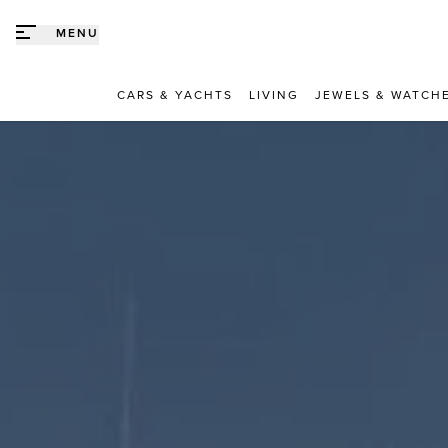
Direct naar content
MENU
CARS & YACHTS
LIVING
JEWELS & WATCH