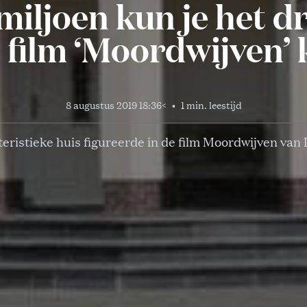
miljoen kun je het 
e film ‘Moordwijven’
8 augustus 2019 18:36
<
•
1 min. leestijd
eristieke huis figureerde in de film Moordwijven van