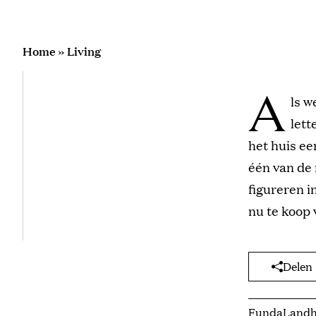
Home
»
Living
A
ls w
lett
het huis ee
één van de 
figureren i
nu te koop
Delen
Funda
Landh