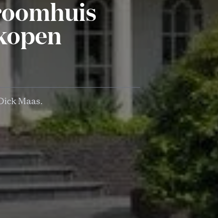
droomhuis
 kopen
 Dick Maas.