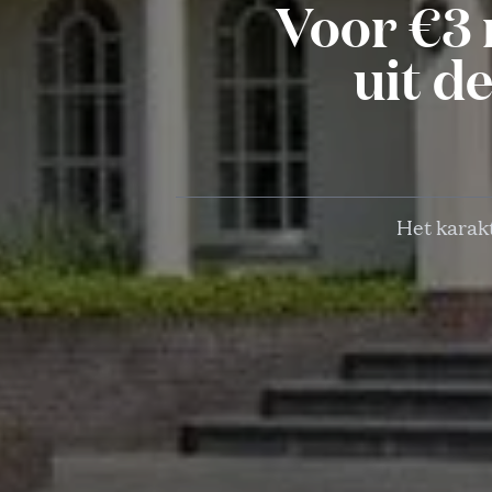
Voor €3 
uit d
Het karakt