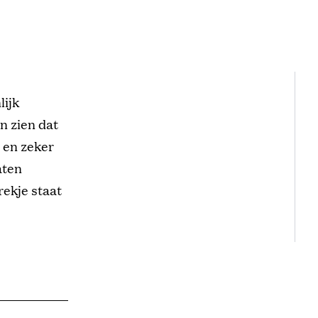
lijk
n zien dat
t en zeker
aten
rekje staat