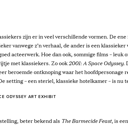
assiekers zijn er in veel verschillende vormen. De ene 
ieker vanwege z’n verhaal, de ander is een klassieke
goed acteerwerk. Hoe dan ook, sommige films – leuk of
rijtje met klassiekers. Zo ook
2001: A Space Odyssey
. 
zeer beroemde ontknoping waar het hoofdpersonage r
 De setting – een steriel, klassieke hotelkamer – is nu 
ACE ODYSSEY ART EXHIBIT
telling, beter bekend als
The Barmecide Feast
, is ee