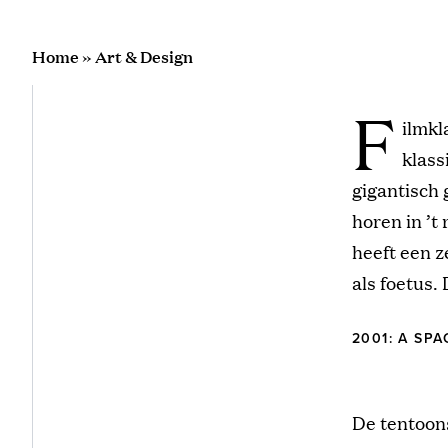
Home
»
Art & Design
F
ilmkl
klass
gigantisch 
horen in ’t 
heeft een 
als foetus.
2001: A SP
De tentoons