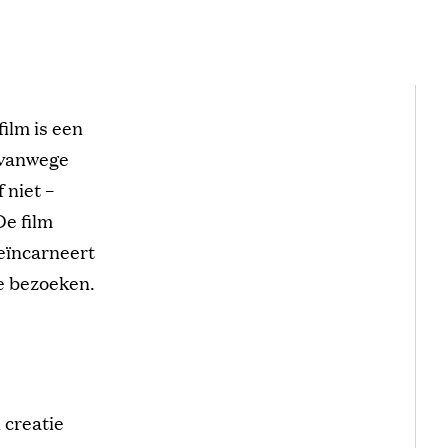
film is een
r vanwege
 niet –
De film
eïncarneert
te bezoeken.
n creatie