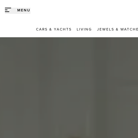
Direct naar content
MENU
CARS & YACHTS
LIVING
JEWELS & WATCH