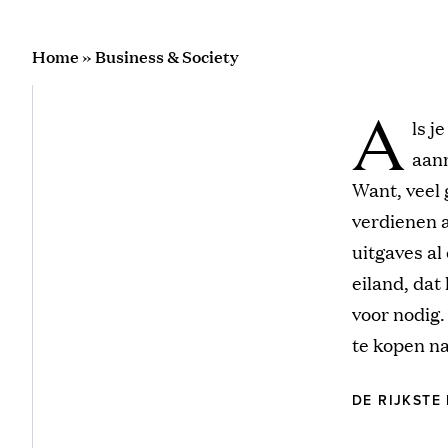
Home
»
Business & Society
A
ls j
aann
Want, veel 
verdienen a
uitgaves a
eiland, dat
voor nodig.
te kopen na
DE RIJKSTE