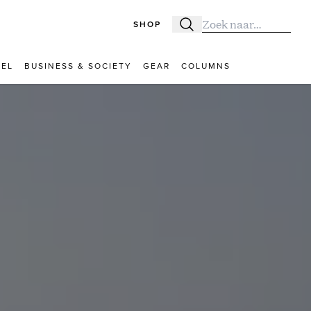
SHOP
Zoeken
Zoek naar:
VEL
BUSINESS & SOCIETY
GEAR
COLUMNS