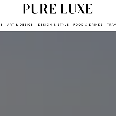
ES
ART & DESIGN
DESIGN & STYLE
FOOD & DRINKS
TRA