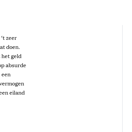
 ‘t zeer
aat doen.
 het geld
oop absurde
u een
t vermogen
 een eiland