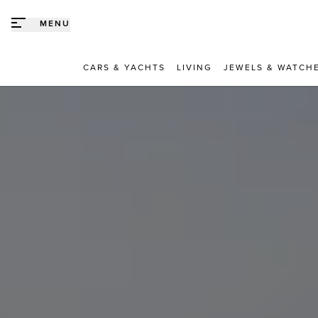
Direct naar content
MENU
CARS & YACHTS
LIVING
JEWELS & WATCH