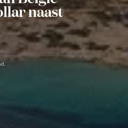
llar naast
nd.