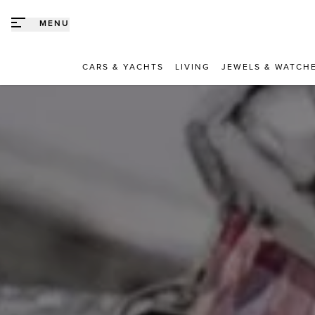
Direct naar content
MENU
CARS & YACHTS
LIVING
JEWELS & WATCH