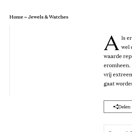
Home
»
Jewels & Watches
A
ls e
wel 
waarde repr
eromheen. L
vrij extree
gaat worden
Delen