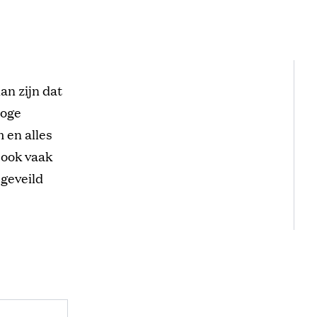
dan zijn dat
hoge
 en alles
 ook vaak
 geveild