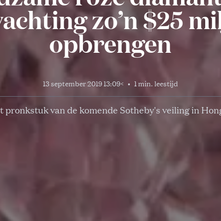
achting zo’n $25 mi
opbrengen
13 september 2019 13:09
<
•
1 min. leestijd
 't pronkstuk van de komende Sotheby's veiling in Hon