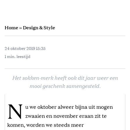
Home
»
Design & Style
24 oktober 2019 15:35
1 min. leestijd
Het sokken-merk heeft ook dit jaar weer een
mooi geschenk samengesteld.
N
u we oktober alweer bijna uit mogen
zwaaien en november eraan zit te
komen, worden we steeds meer