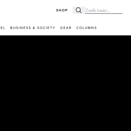
SHOP
Zoeken
Zoek naar:
VEL
BUSINESS & SOCIETY
GEAR
COLUMNS