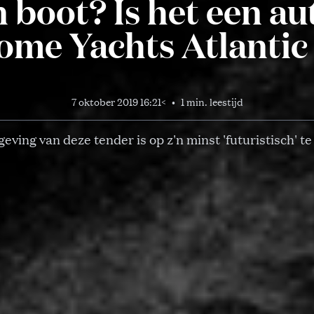
n boot? Is het een au
ome Yachts Atlanti
7 oktober 2019 16:21
<
•
1 min. leestijd
eving van deze tender is op z'n minst 'futuristisch' t