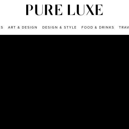
ES
ART & DESIGN
DESIGN & STYLE
FOOD & DRINKS
TRA