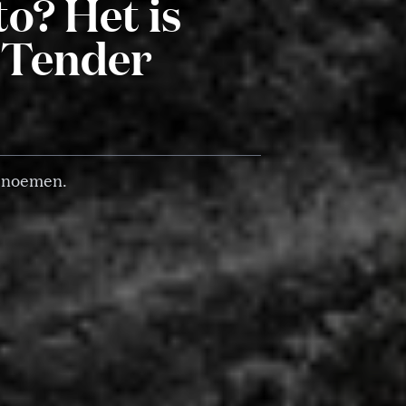
to? Het is
c Tender
e noemen.