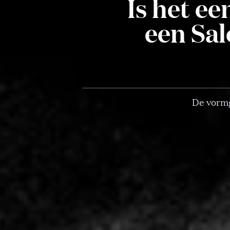
Is het ee
een Sal
De vormg