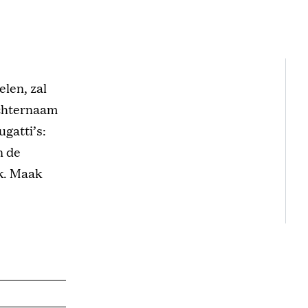
elen, zal
achternaam
gatti’s:
n de
ak. Maak