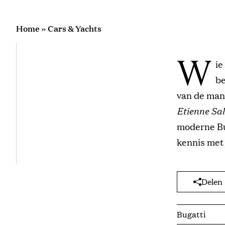
Home
»
Cars & Yachts
W
ie
be
van de man
Etienne Sa
moderne Bug
kennis met
Delen
Bugatti