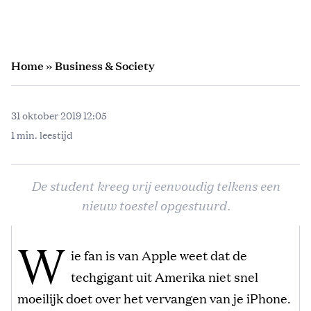
Home
»
Business & Society
31 oktober 2019 12:05
1 min. leestijd
De student kreeg vrij eenvoudig telkens een
nieuw toestel opgestuurd.
W
ie fan is van Apple weet dat de
techgigant uit Amerika niet snel
moeilijk doet over het vervangen van je iPhone.