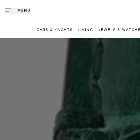
Direct naar content
MENU
CARS & YACHTS
LIVING
JEWELS & WATCH