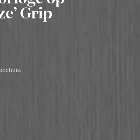
ze’ Grip
modehuis.