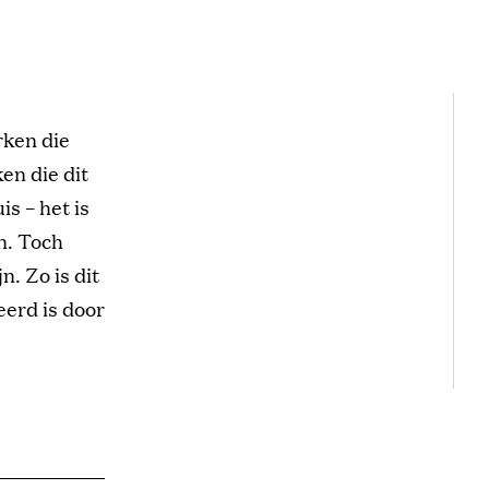
rken die
en die dit
s – het is
n. Toch
. Zo is dit
eerd is door