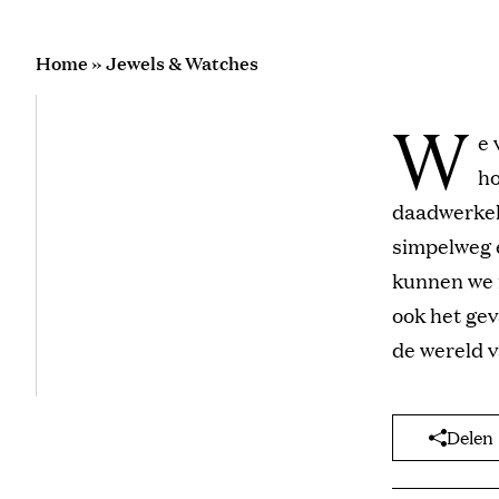
Home
»
Jewels & Watches
W
e 
ho
daadwerkeli
simpelweg 
kunnen we n
ook het gev
de wereld 
Delen