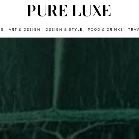
ES
ART & DESIGN
DESIGN & STYLE
FOOD & DRINKS
TRA