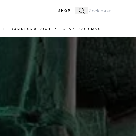
SHOP
Zoeken
Zoek naar:
VEL
BUSINESS & SOCIETY
GEAR
COLUMNS