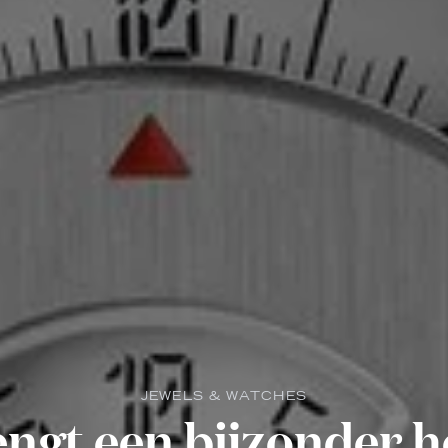
JEWELS & WATCHES
engt een bijzonder h