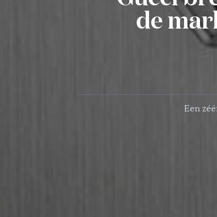
de mark
Een zéér