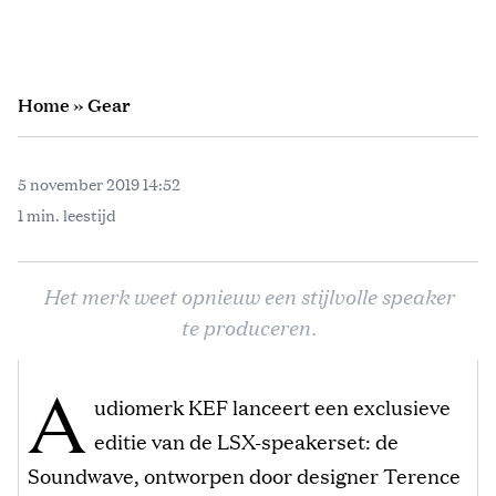
Home
»
Gear
5 november 2019 14:52
1 min. leestijd
Het merk weet opnieuw een stijlvolle speaker
te produceren.
A
udiomerk KEF lanceert een exclusieve
editie van de LSX-speakerset: de
Soundwave, ontworpen door designer Terence