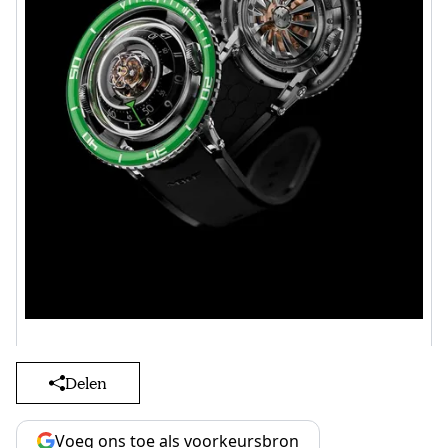
Delen
Voeg ons toe als voorkeursbron