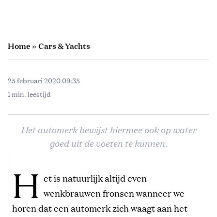
Home
»
Cars & Yachts
25 februari 2020 09:35
1 min. leestijd
Het automerk bewijst hiermee ook op water
goed uit de voeten te kunnen.
H
et is natuurlijk altijd even
wenkbrauwen fronsen wanneer we
horen dat een automerk zich waagt aan het